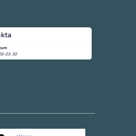
akta
tum
26-03-30