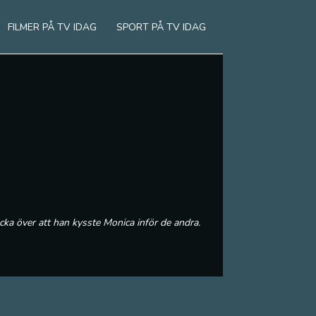
FILMER PÅ TV IDAG
SPORT PÅ TV IDAG
ka över att han kysste Monica inför de andra.