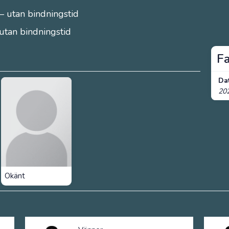
– utan bindningstid
 utan bindningstid
F
Da
20
Okänt