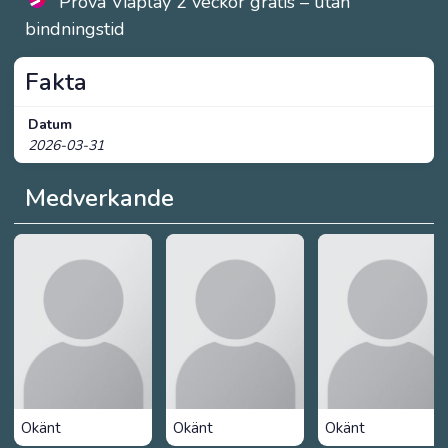
Prova Viaplay 2 veckor gratis – utan
bindningstid
Fakta
Datum
2026-03-31
Medverkande
Okänt
Okänt
Okänt