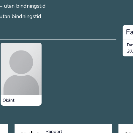
– utan bindningstid
 utan bindningstid
F
Da
20
Okänt
Rapport