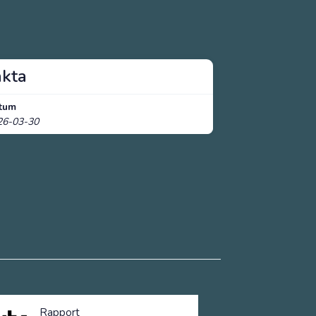
akta
tum
26-03-30
Rapport