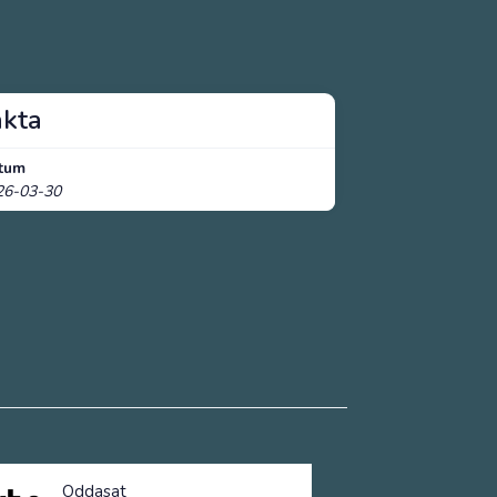
akta
tum
26-03-30
Oddasat