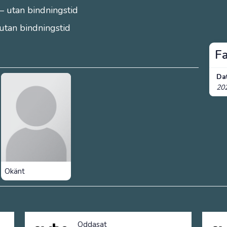
– utan bindningstid
 utan bindningstid
F
Da
20
Okänt
Oddasat