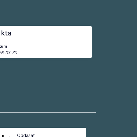
akta
tum
26-03-30
Oddasat