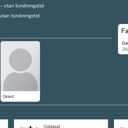
– utan bindningstid
 utan bindningstid
F
Da
20
Okänt
Oddasat