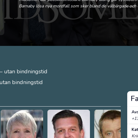
Barnaby lösa nya mordfall som sker bland de välbärgade och e
– utan bindningstid
 utan bindningstid
F
Avs
+13
Ka
Kr