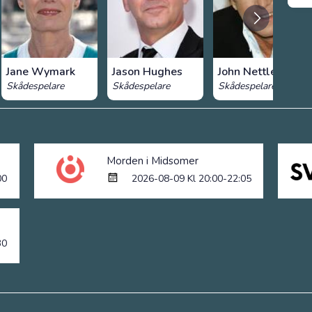
Jane Wymark
Jason Hughes
John Nettles
Skådespelare
Skådespelare
Skådespelare
Morden i Midsomer
00
2026-08-09 Kl 20:00-22:05
30