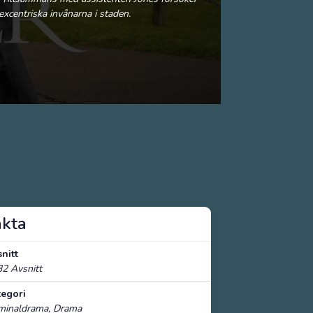
xcentriska invånarna i staden.
akta
nitt
2 Avsnitt
tegori
iminaldrama, Drama