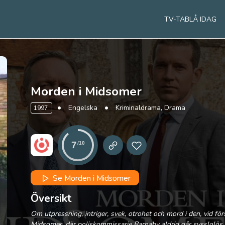
TV-TABLÅ IDAG
Morden i Midsomer
Engelska
Kriminaldrama, Drama
1997
7
/10
Se Morden i Midsomer
Översikt
Om utpressning, intriger, svek, otrohet och mord i den, vid förs
Midsomer, där poliskommissarie Barnaby aldrig går sysslolös