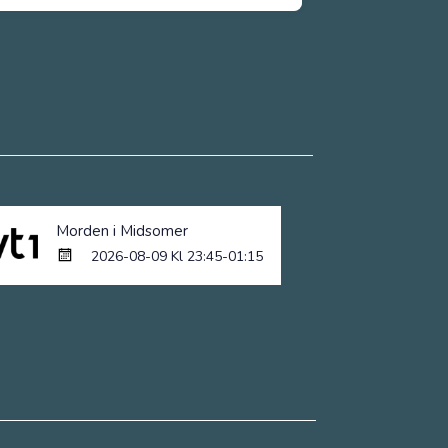
Laura Howard
Neil Dudgeon
Nick Hendrix
Skådespelare
Skådespelare
Skådespelare
Morden i Midsomer
2026-08-09 Kl 23:45-01:15