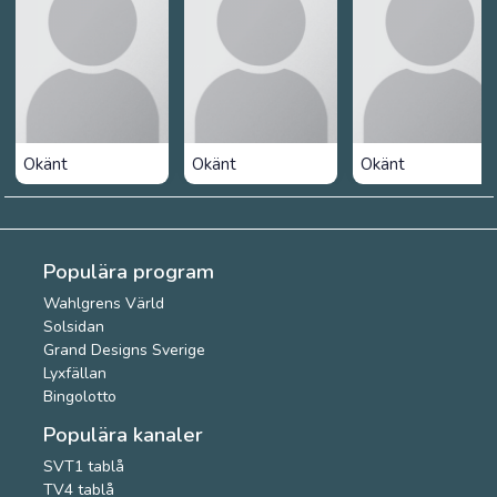
Okänt
Okänt
Okänt
Populära program
Wahlgrens Värld
Solsidan
Grand Designs Sverige
Lyxfällan
Bingolotto
Populära kanaler
SVT1 tablå
TV4 tablå