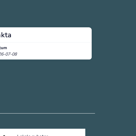
akta
tum
26-07-08