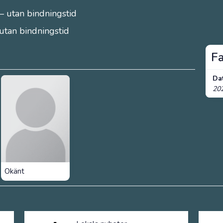
– utan bindningstid
 utan bindningstid
F
Da
20
Okänt