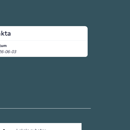
akta
tum
26-06-03