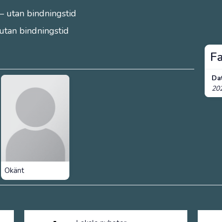
– utan bindningstid
 utan bindningstid
F
Da
20
Okänt