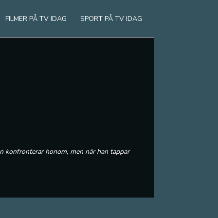
FILMER PÅ TV IDAG
SPORT PÅ TV IDAG
len konfronterar honom, men när han tappar