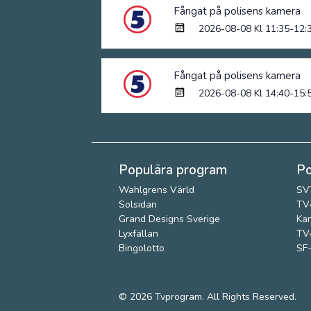
Fångat på polisens kamera
2026-08-08 Kl 11:35-12:
Fångat på polisens kamera
2026-08-08 Kl 14:40-15:
Populära program
Po
Wahlgrens Värld
SV
Solsidan
TV4
Grand Designs Sverige
Kan
Lyxfällan
TV4
Bingolotto
SF-
© 2026
Tvprogram
. All Rights Reserved.