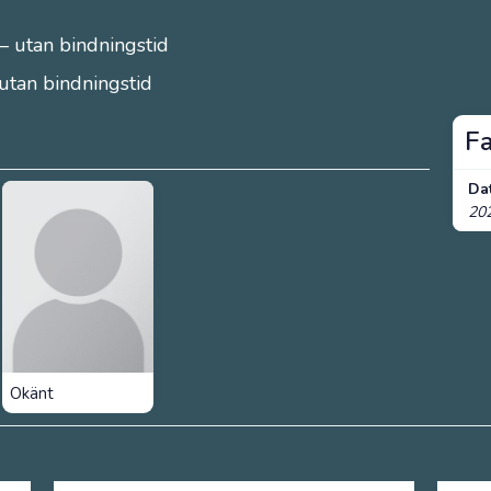
– utan bindningstid
 utan bindningstid
F
Da
20
Okänt