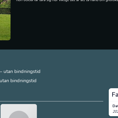
– utan bindningstid
 utan bindningstid
F
Da
20