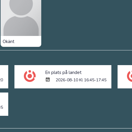
Okänt
En plats på landet
20
2026-08-10 Kl 16:45-17:45
35