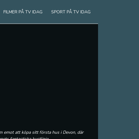
FILMER PÅ TV IDAG
SPORT PÅ TV IDAG
m emot att köpa sitt första hus i Devon, där
pets fantastiska kustlinje.