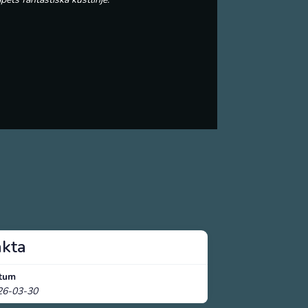
akta
tum
26-03-30