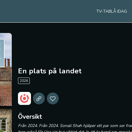
TV-TABLÅ IDAG
En plats på landet
2026
Översikt
Från 2024. Från 2024. Sonali Shah hjälper ett par som ser fra
hon också får lära sig hur viktigt det är att ta hand om grevska