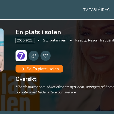
TV-TABLÅ IDAG
En plats i solen
Storbritannien
Reality, Resor, Trädgård
2000-2022
Se En plats i solen
Översikt
Här får britter som söker efter ett nytt hem, antingen på he
gör dilemmat både lättare och svårare.