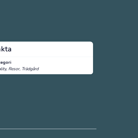
akta
tegori
lity, Resor, Trädgård