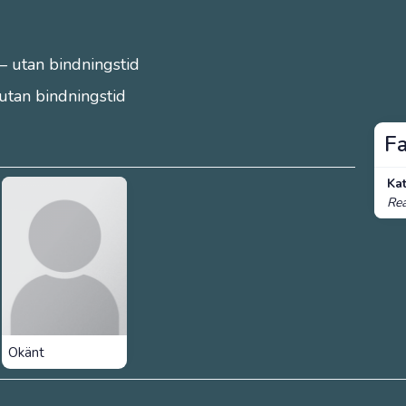
– utan bindningstid
 utan bindningstid
F
Ka
Rea
Okänt