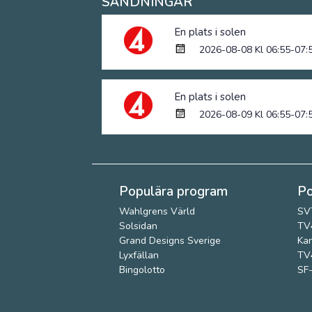
SÄNDNINGAR
En plats i solen
2026-08-08 Kl 06:55-07:
En plats i solen
2026-08-09 Kl 06:55-07:
Populära program
Po
Wahlgrens Värld
SV
Solsidan
TV4
Grand Designs Sverige
Kan
Lyxfällan
TV4
Bingolotto
SF-