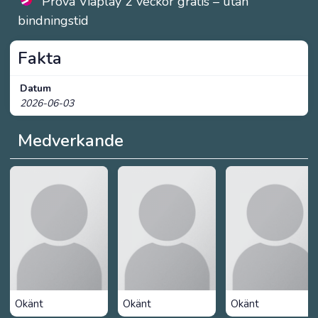
Prova Viaplay 2 veckor gratis – utan
bindningstid
Fakta
Datum
2026-06-03
Medverkande
Okänt
Okänt
Okänt