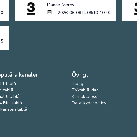
Dance Moms
20
2026-08-08 Kl 09:40-10:40
45
pulära kanaler
Övrigt
T1 tablå
Blogg
 tablå
TV-tablå idag
al 5 tablå
Kontakta oss
 Film tablå
Dataskyddspolicy
kanalen tablå