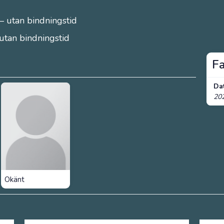
– utan bindningstid
 utan bindningstid
F
Da
20
Okänt