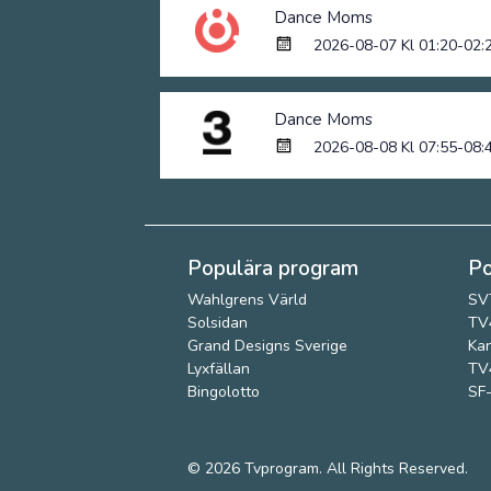
Dance Moms
2026-08-07 Kl 01:20-02:
Dance Moms
2026-08-08 Kl 07:55-08:
Populära program
Po
Wahlgrens Värld
SV
Solsidan
TV4
Grand Designs Sverige
Kan
Lyxfällan
TV4
Bingolotto
SF-
© 2026
Tvprogram
. All Rights Reserved.