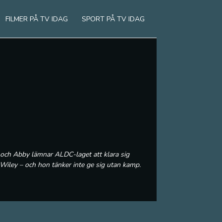
FILMER PÅ TV IDAG
SPORT PÅ TV IDAG
och Abby lämnar ALDC-laget att klara sig
a Wiley – och hon tänker inte ge sig utan kamp.