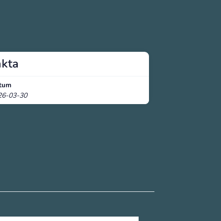
akta
tum
26-03-30