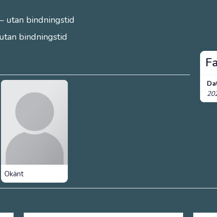
– utan bindningstid
 utan bindningstid
F
Da
20
Okänt