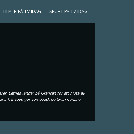
FILMER PÅ TV IDAG
SPORT PÅ TV IDAG
eh Letnes landar på Grancan för att njuta av
hans fru Tove gör comeback på Gran Canaria.