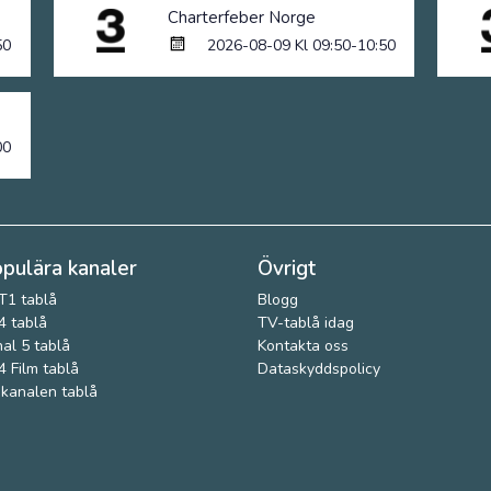
Charterfeber Norge
50
2026-08-09 Kl 09:50-10:50
00
pulära kanaler
Övrigt
T1 tablå
Blogg
 tablå
TV-tablå idag
al 5 tablå
Kontakta oss
 Film tablå
Dataskyddspolicy
kanalen tablå