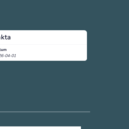
akta
tum
26-04-01