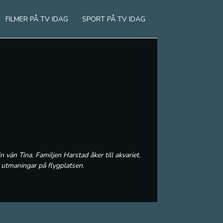
FILMER PÅ TV IDAG
SPORT PÅ TV IDAG
vän Tina. Familjen Harstad åker till akvariet.
 utmaningar på flygplatsen.