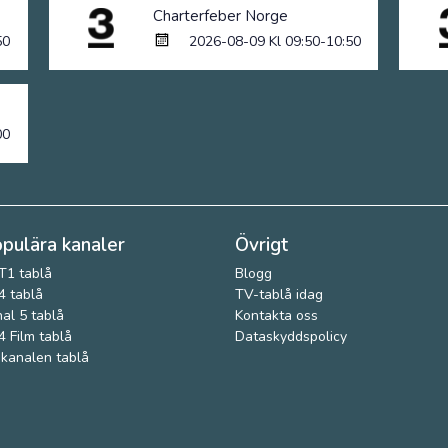
Charterfeber Norge
50
2026-08-09 Kl 09:50-10:50
00
pulära kanaler
Övrigt
T1 tablå
Blogg
 tablå
TV-tablå idag
al 5 tablå
Kontakta oss
 Film tablå
Dataskyddspolicy
kanalen tablå