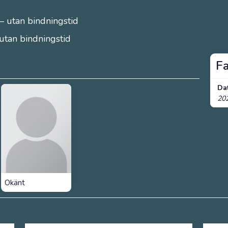
– utan bindningstid
 utan bindningstid
F
Da
20
Okänt