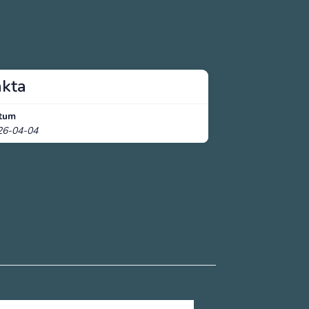
akta
tum
26-04-04