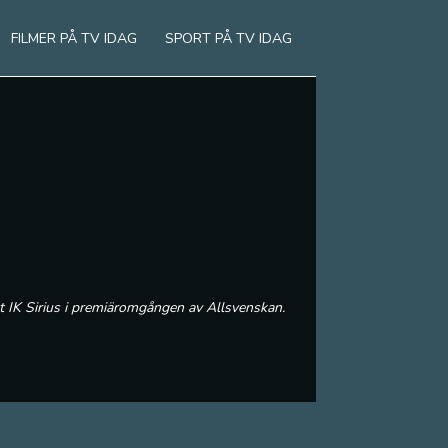
FILMER PÅ TV IDAG
SPORT PÅ TV IDAG
ot IK Sirius i premiäromgången av Allsvenskan.