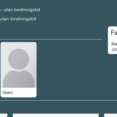
– utan bindningstid
 utan bindningstid
F
Da
20
Okänt